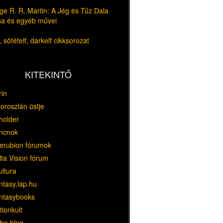
e R. R. Martin: A Jég és Tűz Dala
usa és egyéb művei
 sötételf, darkelf cikksorozat
KITEKINTŐ
rin
oroszlán üstje
holder
ncnok
erubion fórumok
ta Vision fórum
ultura
ntasy.lap.hu
ntasybooks
tionkult
bo blog