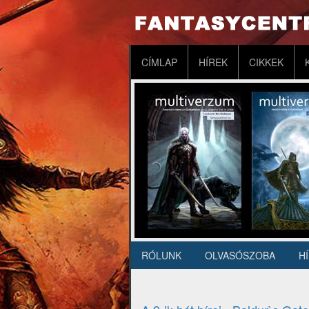
Ugrás
a
tartalomra
Fő
CÍMLAP
HÍREK
CIKKEK
navigáció
RÓLUNK
OLVASÓSZOBA
H
Másodlagos
navigáció