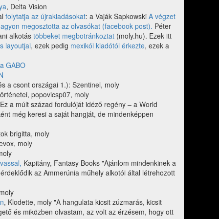
lya
, Delta Vision
al
folytatja az újrakiadásokat
: a Vaják Sapkowski
A végzet
n nagyon megosztotta az olvasókat (facebook post).
Péter
ani alkotás
többeket megbotránkoztat
(moly.hu). Ezek itt
s layoutjai
, ezek pedig
mexikói kiadótól érkezte
, ezek a
dja GABO
GN
és a csont országai 1.): Szentinel, moly
örténetei, popovicsp07, moly
"Ez a múlt század fordulóját idéző regény – a World
nként még keresi a saját hangját, de mindenképpen
tok brigitta, moly
evox, moly
moly
 vassal,
Kapitány, Fantasy Books "Ajánlom mindenkinek a
és érdeklődik az Ammerúnia műhely alkotói által létrehozott
 moly
an
, Klodette, moly "A hangulata kicsit zúzmarás, kicsit
ető és miközben olvastam, az volt az érzésem, hogy ott