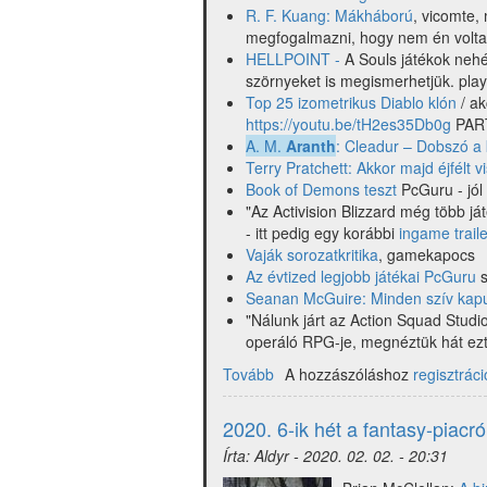
R. F. Kuang: Mákháború
, vicomte,
megfogalmazni, hogy nem én volta
HELLPOINT -
A Souls játékok nehéz
szörnyeket is megismerhetjük. pl
Top 25 izometrikus Diablo klón
/ ak
https://youtu.be/tH2es35Db0g
PART
A. M.
Aranth
: Cleadur – Dobszó a
Terry Pratchett: Akkor majd éjfélt v
Book of Demons teszt
PcGuru - jól 
"Az Activision Blizzard még több játé
- itt pedig egy korábbi
ingame traile
Vaják sorozatkritika
, gamekapocs
Az évtized legjobb játékai PcGuru
s
Seanan McGuire: Minden szív kapu
"Nálunk járt az Action Squad Studi
operáló RPG-je, megnéztük hát ezt
Tovább
(A
A hozzászóláshoz
regisztráci
7-
ik
2020. 6-ik hét a fantasy-piac
hét
Írta:
Aldyr
-
2020. 02. 02. - 20:31
hírei
2020-