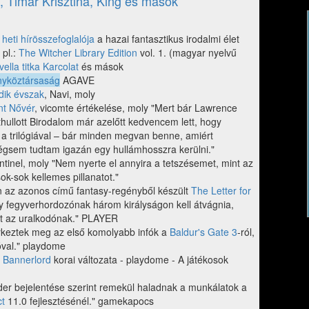
e, Timár Krisztina, King és mások
heti hírösszefoglalója
a hazai fantasztikus irodalmi élet
 pl.:
The Witcher Library Edition
vol. 1. (magyar nyelvű
vella titka Karcolat
és mások
nyköztársaság
AGAVE
dik évszak
, Navi, moly
nt Nővér
, vicomte értékelése, moly "Mert bár Lawrence
thullott Birodalom már azelőtt kedvencem lett, hogy
 a trilógiával – bár minden megvan benne, amiért
égsem tudtam igazán egy hullámhosszra kerülni."
ntinel, moly "Nem nyerte el annyira a tetszésemet, mint az
ok-sok kellemes pillanatot."
xen az azonos című fantasy-regényből készült
The Letter for
 fegyverhordozónak három királyságon kell átvágnia,
tet az uralkodónak." PLAYER
érkeztek meg az első komolyabb infók a
Baldur's Gate 3
-ról,
óval." playdome
: Bannerlord
korai változata - playdome - A játékosok
er bejelentése szerint remekül haladnak a munkálatok a
ct
11.0 fejlesztésénél." gamekapocs