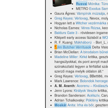
és
Rusvai
Mónika: Tün
mások)
METRO
Exodus Sam
Gaura Ágnes:
Vámpírok múzsája
, 
Greg Keyes: Vérlovag
, Nevox, mol
Hogyan lett a
Witcher vezérmárka
Nicholas Eames:
Véres Rózsa
, ke
Baldurs Gate 3
- rövidesen ingame
Kilépett early access fázisból a
WO
R. F. Kuang:
Mákháború
- Bori_L,
*
Jim Butcher Vérrítusok
Delta Visi
Brian McClellan:
A birodalom bűnei
Madeline Miller: Kirké
kritika, gesz
hangsúlyokkal, és pont annyit mac
szórakoztató legyen a férfiállat sz
szerző maga melyik oldalon áll."
Greg Keyes:
Vérlovag
, BBetti86, m
Mark Lawrence:
Bolondok hercege
A. M. Aranth
:
Acorenu – Kiválaszt
Jenn Lyons:
Királyok Veszte
kritika
Brandon Sanderson:
Acélszív,
Caru
Adrian Tchaikovsky:
Pókfény
kritik
Moskát
Anita: Irha és bőr
, geszte