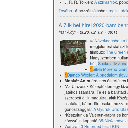
J. R. R. Tolkien:
A szilmarilok
, pop
Tovább
(A
A hozzászóláshoz
regisztráci
8-
ik
A 7-ik hét hírei 2020-ban: be
hét
Írta:
Aldyr
-
2020. 02. 09. - 08:11
hírei
benne
///
Növekedésben a h
Tolkien,
megjelenési statiszt
Moskát
filmbuzi:
The Green 
és
Nagyüzemben hullana
Tchaikovsky)
hét,
Spekulatív Zóna
*
Silvia Moreno-Garci
*
Django Wexler: A ​birodalom ágyú
Moskát Anita
érdekes és értékes
"Az Utazások Középföldén egy kizár
játékos számára. Te és a barátaid 
szerepeit öltik magukra, akik Közép
csatákat, bátor döntéseket hozzana
gonoszsággal."
A Gyűrűk Ura: Uta
"Készülünk a Valentin-napra és ko
könyvünk kapható
35-60% kedvez
Warcraft 3 Reforged teszt IGN