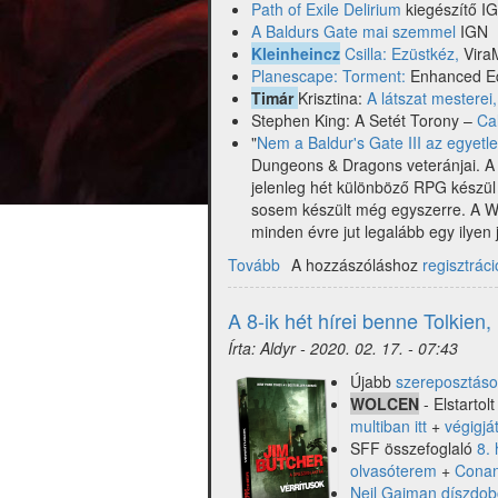
Path of Exile Delirium
kiegészítő I
A Baldurs Gate mai szemmel
IGN
Kleinheincz
Csilla: Ezüstkéz,
Vira
Planescape: Torment:
Enhanced Ed
Timár
Krisztina:
A látszat mesterei,
Stephen King: A Setét Torony –
Cal
"
Nem a Baldur's Gate III az egyetle
Dungeons & Dragons veteránjai. A 
jelenleg hét különböző RPG készül
sosem készült még egyszerre. A Wiz
minden évre jut legalább egy ilyen
Tovább
(A
A hozzászóláshoz
regisztráci
9-
ik
A 8-ik hét hírei benne Tolkien
hét
Írta:
Aldyr
-
2020. 02. 17. - 07:43
hírei
-
Újabb
szereposztáso
Baldur`s
WOLCEN
- Elstartolt
Gate,
multiban itt
+
végigját
Timár
SFF összefoglaló
8. 
Krisztina,
olvasóterem
+
Conan
King
Neil Gaiman díszdob