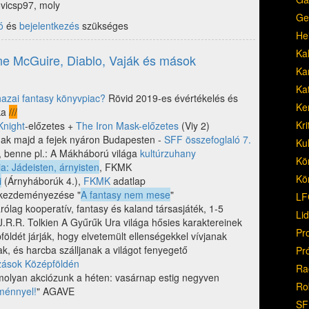
ovicsp97, moly
Ge
ó
és
bejelentkezés
szükséges
He
Ka
nne McGuire, Diablo, Vaják és mások
Ka
Ka
azai fantasy könyvpiac?
Rövid 2019-es évértékelés és
Ke
ika
///
Kri
Knight
-előzetes +
The Iron Mask-előzetes
(Viy 2)
k majd a fejek nyáron Budapesten -
SFF összefoglaló 7.
Ku
, benne pl.: A Mákháború világa
kultúrzuhany
Kö
a: Jádeisten, ​árnyisten
, FKMK
Kö
i
(Árnyháborúk 4.),
FKMK
adatlap
 kezdeményezése "
A fantasy nem mese
"
LF
ólag kooperatív, fantasy és kaland társasjáték, 1-5
Li
J.R.R. Tolkien A Gyűrűk Ura világa hősies karaktereinek
Pr
földét járják, hogy elvetemült ellenségekkel vívjanak
k, és harcba szálljanak a világot fenyegető
Pr
zások Középföldén
Ra
molyan akciózunk a héten: vasárnap estig negyven
Ro
ménnyel!
" AGAVE
SF