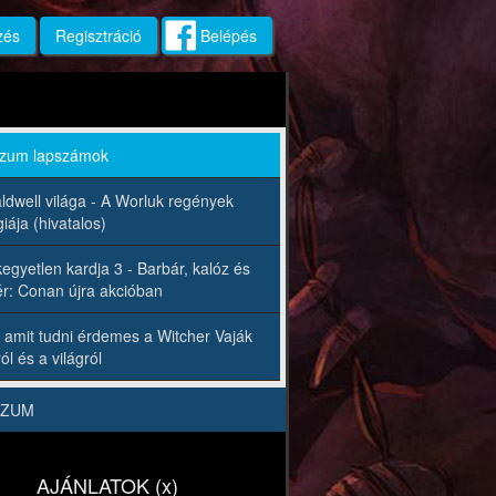
zés
Regisztráció
Belépés
rzum lapszámok
ldwell világa - A Worluk regények
iája (hivatalos)
egyetlen kardja 3 - Barbár, kalóz és
r: Conan újra akcióban
 amit tudni érdemes a Witcher Vaják
ól és a világról
RZUM
AJÁNLATOK (x)