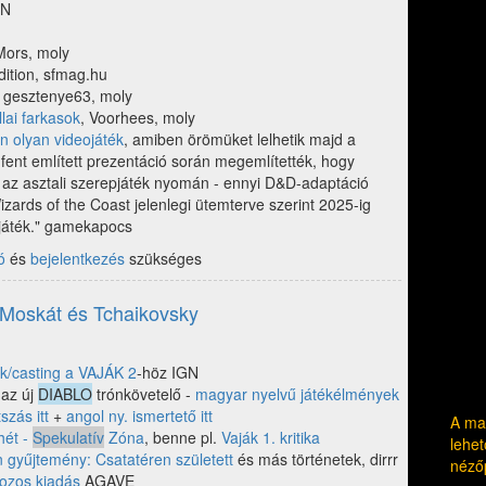
GN
Mors, moly
ition, sfmag.hu
gesztenye63, moly
lai farkasok
, Voorhees, moly
n olyan videojáték
, amiben örömüket lelhetik majd a
fent említett prezentáció során megemlítették, hogy
 az asztali szerepjáték nyomán - ennyi D&D-adaptáció
ards of the Coast jelenlegi ütemterve szerint 2025-ig
 játék." gamekapocs
ó
és
bejelentkezés
szükséges
, Moskát és Tchaikovsky
k/casting a VAJÁK 2
-höz IGN
 az új
DIABLO
trónkövetelő -
magyar nyelvű játékélmények
szás itt
+
angol ny. ismertető itt
A mag
hét -
Spekulatív
Zóna
, benne pl.
Vaják 1. kritika
lehet
 gyűjtemény: Csatatéren született
és más történetek, dirrr
néző
ozos kiadás
AGAVE