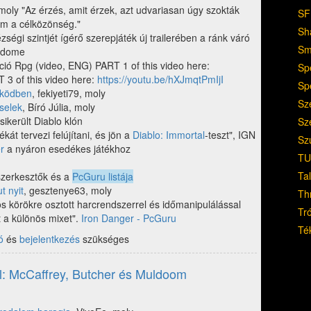
 moly "Az érzés, amit érzek, azt udvariasan úgy szokták
SF
m a célközönség."
Sh
ségi szintjét ígérő szerepjáték új trailerében a ránk váró
Sm
aydome
ció Rpg (video, ENG) PART 1 of this video here:
Sp
 3 of this video here:
https://youtu.be/hXJmqtPmIjI
Sp
 ködben
, fekiyeti79, moly
Sz
iselek
, Bíró Júlia, moly
sikerült Diablo klón
Sz
kát tervezi felújítani, és jön a
Diablo: Immortal
-teszt", IGN
Sz
r
a nyáron esedékes játékhoz
TU
Ta
zerkesztők és a
PcGuru listája
t nyit
, gesztenye63, moly
Th
os körökre osztott harcrendszerrel és időmanipulálással
Tr
 a különös mixet".
Iron Danger - PcGuru
Té
ó
és
bejelentkezés
szükséges
ról: McCaffrey, Butcher és Muldoom