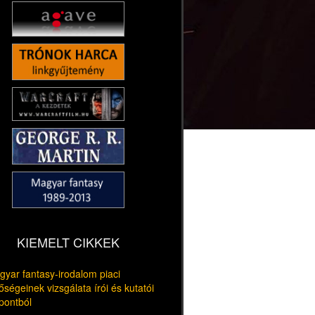
KIEMELT CIKKEK
yar fantasy-irodalom piaci
őségeinek vizsgálata írói és kutatói
pontból