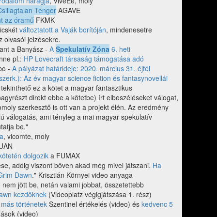
irodalom haragja
, ViveEe, moly
sillagtalan Tenger
AGAVE
nt az óramű
FKMK
icskét
változtatott a Vaják borítóján
, mindenesetre
z olvasói jelzésekre.
bant a Banyász -
A
Spekulatív Zóna
6. heti
nne pl.:
HP Lovecraft társaság támogatása adó
bo -
A pályázat határideje: 2020. március 31. éjfél
zerk.): Az év magyar science fiction és fantasynovellái
tekinthető ez a kötet a magyar fantasztikus
agyrészt direkt ebbe a kötetbe) írt elbeszéléseket válogat,
omoly szerkesztő is ott van a projekt élén. Az eredmény
 válogatás, ami tényleg a mai magyar spekulatív
atja be."
sa
, vicomte, moly
UAN
kötetén dolgozik
a FUMAX
e, addig viszont bőven akad még mivel játszani.
Ha
 Grim Dawn
." Krisztián Környei video anyaga
 nem jött be, netán valami jobbat, összetettebb
awn kezdőknek
(Videoplatz végigjátszása 1. rész)
 más történetek
Szentinel értékelés (video) és
kedvenc 5
mások (video)