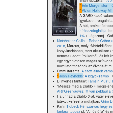
Brian McClellan:
A b
ban:
*
Erin Morgenstern: C
benne
*
Vivien Holloway Mi
McGuire,
A GABO kiadó valam
Diablo,
igyekezett reagálni a
Vaják
A hét, amikor felrob
és
hírösszefoglalója
, be
mások)
1%
+ Légszomj - Ga
Kleinheincz Csilla – Roboz Gábor (s
2018
, Marcus, moly "Mérföldkőnek 
könyvkiadásban, mert aktuálisan (n
nemcsak adott írói körből, és két k
egy egyenletesen magas színvonalú
novellatermésének az élvonalát mut
Emmi Itäranta:
A tiltott álmok váro
*
Josh Reynolds
: A kígyókirálynő
T
Díjnyertes fantasy:
Tamsin Muir új 
"Messze még a Diablo 4 megjelenés
ARPG-re vágysz, itt van például a
Ha unnád a Diablo 3-at, vagy eleve
játékot keresel a műfajban.
Grim D
Karin
Tidbeck Rénszarvas hegy és
fantasy toposz
pl. "A hős útja" és 