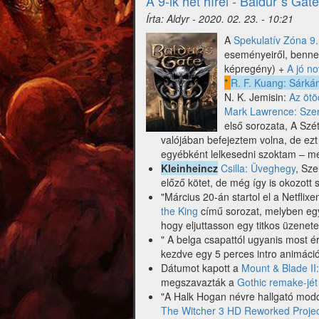
A 9-ik hét hírei - Baldur`s Gat
Írta:
Aldyr
-
2020. 02. 23. - 10:21
A
Spekulatív Zóna 9. 
eseményeiről, benne
képregény) +
A jó no
*
R. F. Kuang: Sárká
N. K. Jemisin:
Az ötö
Mark Lawrence: Sze
első sorozata, A Szé
valójában befejeztem volna, de ezt
egyébként lelkesedni szoktam – m
Kleinheincz
Csilla: Üveghegy
, Sze
előző kötet, de még így is okozott s
"Március 20-án startol el a Netfli
the King
című sorozat, melyben egy
hogy eljuttasson egy titkos üzene
" A belga csapattól ugyanis most 
kezdve egy 5 perces intro animáci
Dátumot kapott a
Mount & Blade II
megszavazták a
Gothic remake-jét
"A Halk Hogan névre hallgató modd
The Witcher 3 HD Reworked Proje