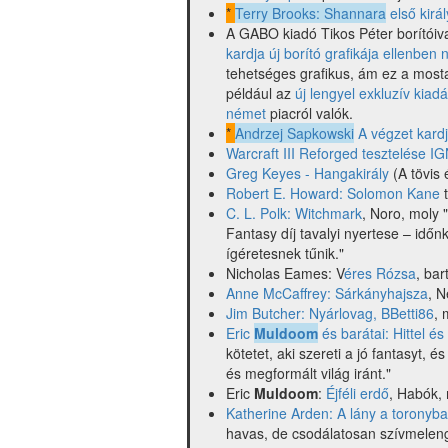
*
Terry Brooks: Shannara
első kirá
A GABO kiadó Tikos Péter borítóiv
kardja új borító grafikája ellenbe
tehetséges grafikus, ám ez a most
például az
új lengyel exkluzív kiadá
német
piacról valók.
*
Andrzej Sapkowski
A végzet kar
Warcraft III Reforged tesztelése I
Greg Keyes - Hangakirály
(A tövis 
Robert E. Howard: Solomon Kane
t
C. L. Polk: Witchmark
, Noro, moly 
Fantasy díj tavalyi nyertese – idő
ígéretesnek tűnik."
Nicholas Eames: V
éres Rózsa
, bar
Anne McCaffrey: Sárkányhajsza
, N
Jim Butcher: Nyárlovag, BBetti86
, 
Eric
Muldoom
és barátai: Hittel és
kötetet, aki szereti a jó fantasyt, 
és megformált világ iránt."
Eric
Muldoom
:
Éjféli erdő
, Habók,
Katherine Arden: A lány a toronyb
havas, de csodálatosan szívmeleng