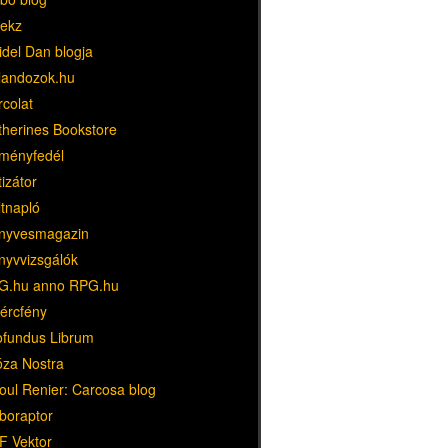
ekz
idel Dan blogja
landozok.hu
rcolat
therines Bookstore
ményfedél
tizátor
ltnapló
nyvesmagazin
nyvvizsgálók
G.hu anno RPG.hu
dércfény
ofundus Librum
óza Nostra
oul Renier: Carcosa blog
boraptor
F Vektor