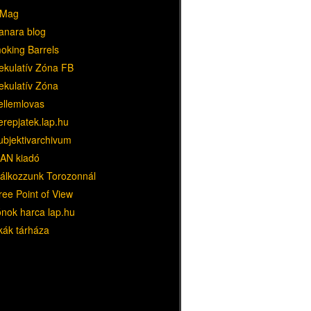
Mag
anara blog
oking Barrels
ekulatív Zóna FB
ekulatív Zóna
ellemlovas
erepjatek.lap.hu
ubjektivarchivum
AN kiadó
lálkozzunk Torozonnál
ree Point of View
ónok harca lap.hu
kák tárháza