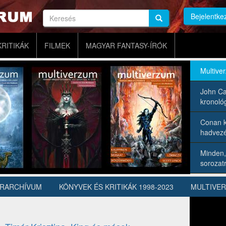
Keresés
Bejelentke
Keresés
Keresés
KRITIKÁK
FILMEK
MAGYAR FANTASY-ÍRÓK
Multive
John Ca
kronológ
Conan k
hadvezé
Minden,
sorozatr
ÍRARCHÍVUM
KÖNYVEK ÉS KRITIKÁK 1998-2023
MULTIVE