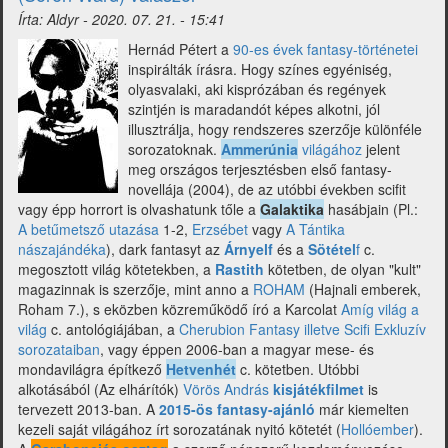
-
Írta:
Aldyr
-
2020. 07. 21. - 15:41
Vivien
Holloway
Hernád Pétert a
90-es évek fantasy-történetei
(Sasvári
inspirálták írásra. Hogy színes egyéniség,
Vivien)
olyasvalaki, aki kisprózában és regények
válaszol)
szintjén is maradandót képes alkotni, jól
illusztrálja, hogy rendszeres szerzője különféle
sorozatoknak.
Ammerúnia
világához
jelent
meg országos terjesztésben első fantasy-
novellája (2004), de az utóbbi években scifit
vagy épp horrort is olvashatunk tőle a
Galaktika
hasábjain (Pl.:
A betűmetsző utazása
1-2,
Erzsébet
vagy
A Tántika
nászajándéka
), dark fantasyt az
Árnyelf
és a
Sötétel
f
c.
megosztott világ kötetekben, a
Rastith
kötetben, de olyan "kult"
magazinnak is szerzője, mint anno a
ROHAM
(Hajnali emberek,
Roham 7.), s eközben közreműködő író a Karcolat
Amíg világ a
világ
c. antológiájában, a
Cherubion Fantasy illetve Scifi Exkluzív
sorozataiban
, vagy éppen 2006-ban a magyar mese- és
mondavilágra építkező
Hetvenhét
c. kötetben. Utóbbi
alkotásából (Az elhárítók)
Vörös András
kisjátékfilmet
is
tervezett 2013-ban. A
2015-ös fantasy-ajánló
már kiemelten
kezeli saját világához írt sorozatának nyitó kötetét (
Hollóember
).