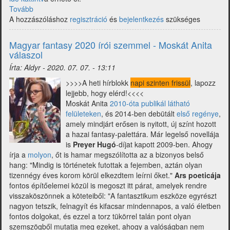
Tovább
(Magyar
A hozzászóláshoz
fantasy
regisztráció
és
bejelentkezés
szükséges
2020
írói
Magyar fantasy 2020 írói szemmel - Moskát Anita
szemmel
válaszol
-
Írta:
Aldyr
-
2020. 07. 07. - 13:11
Szélesi
Sándor
>>>>A heti hírblokk
napi szinten frissül
, lapozz
válaszol)
lejjebb, hogy elérd!<<<<
Moskát Anita
2010-óta publikál látható
felületeken
, és 2014-ben debütált
első regénye
,
amely mindjárt erősen is nyitott, új színt hozott
a hazai fantasy-palettára. Már legelső novellája
is
Preyer Hugó
-díjat kapott 2009-ben. Ahogy
írja a
molyon
, őt is hamar megszólította az a bizonyos belső
hang: "Mindig is történetek futottak a fejemben, aztán olyan
tizennégy éves korom körül elkezdtem leírni őket."
Ars poeticája
fontos építőelemei közül is megoszt itt párat, amelyek rendre
visszaköszönnek a köteteiből: "A fantasztikum eszköze egyrészt
nagyon tetszik, felnagyít és kifacsar mindennapos, a való életben
fontos dolgokat, és ezzel a torz tükörrel talán pont olyan
szemszögből mutatja meg ezeket, ahogy a valóságban nem