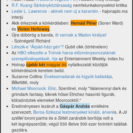
R.F. Kuang Sárkányköztársaság
nemfelunkakonyvektol kritika
Leslie L. Lawrence - akinek nem új a karantén
- hajonaplo.ma
interjú
Akik érkeznek a körkérdésben:
Hernád Péter
(Soren Ward)
és
Vivien Holloway
.
Újra dübörög a banda,
itt vannak a Wadon királyai!
- Szénégető Richárd
Létezik-e "Árpád-házi gén"?
Qubit cikk (történelem)
Az
HBO elkezdte a Trónok harca előzménysorozatának
szereplőválogatását
,
írja
az Entertainment Weekly. index.hu
Holnap
újabb két
magyar író
nyilatkozatát közöljük
körkérdésünk keretein belül.
Suzanne Collins:
Énekesmadarak és kígyók balladája
,
BBetti86, moly
Michael Moorcock: Elric
, Szentinel, moly "Valamennyi dark és
grimdark fantasy, kiknek hősei Elrichez hasonló figurák,
kölcsönöztek elemeket Moorcocktól."
Eredményesen lezárult a
Gáspár András
emlékére
szervezett,
Boros-Szikszai festményeket kínáló, árveré
s. A
Jó
széllel toroni partra
és a
Sötét zarándo
k borítója volt a
két legnépszerűbb; végül 530 illetve 500 ezer forintért találtak
gazdára.