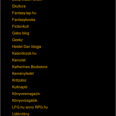
Ekultura
Fantasy.lap.hu
Fantasybooks
Fictionkult
Gabo blog
Geekz
Heidel Dan blogja
Kalandozok.hu
Karcolat
Katherines Bookstore
Keményfedél
Kritizátor
Kultnapló
Könyvesmagazin
Könyvvizsgálók
LFG.hu anno RPG.hu
Lidércfény