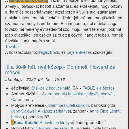
A
Garabonciás osztag
a szerző népszerű kezdeményezése,
amely új olvasókat hozott a számára, és érzékelteti, hogy bizony
a "kard és boszorkányság" alzsáneren kívül is tud izgalmasat,
emlékezeteset mutatni nekünk. Péter jóbarátom, megtiszteltetés
számomra, hogy ismerhetem. Bízom benne, írói munkássága
további termékeny évtizedekről szól majd, mert tele van jobbnál
jobb ötletekkel, és ezeket az ötleteit egyedi hangvételben, remek
érzékkel tudja papírra vetni.
Tovább
(Magyar
A hozzászóláshoz
fantasy
regisztráció
és
bejelentkezés
szükséges
2020
írói
Itt a 30-ik hét, nyárközép - Gemmell, Howard és
szemmel
mások
-
Írta:
Aldyr
-
2020. 07. 19. - 15:16
Hernád
Péter
Játékvilág:
Stalker 2 kedvcsináló
IGN -
FABLE 4 előzetes
(Soren
Andrus Kivirähk:
Az ember, aki beszélte a kígyók nyelvét,
Ward)
Carun
, moly
válaszol)
Molyos érétkelések:
Gemmell Éjféli sólyom
, bartokbrigitta -
John Caldwell A káosz sárkánya
i, zanbar -
Anne Rice Lestat
herce
g, popovicsp87
*
Basa Katalin
A névtelen királynő
undergroundbolt
Robin Hobb:
A Bolond végzete I-II.
, Rodwin, moly kritikája