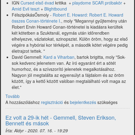
IGN
Cursed első évad
kritika +
playdome SCAR próbakör
+
Amid Evil teszt
+
Blightbound
FélszipókásŐsmoly -
Robert E. Howard: Robert E. Howard
összes Conan-története I.
, moly "Megannyi gyűjtemény után
Robert Ervin Howard Conan-történetei is kiadásra kerültek
két kötetben a Szukitsnál, egymás után időrendben
elhelyezve, vázlatokat, szinopszist. Külön öröm, hogy az első
végére a hybóriai kor térképét, a második kötet végére pedig
életrajzot tettek. "
David Gemmell:
Kard a Viharban
, bartok brigitta, moly "Sok-
sok kedvenc jelenetem van. Az író egyaránt ért a sötét
humorhoz, és a szívszorító jelenetek megalkotásához.
Nagyon jól megtalálta az egyensúlyt a fájdalom és az öröm
között, így a kettő között valóban megtalálható volt maga az
élet."
Tovább
(Itt
A hozzászóláshoz
a
regisztráció
és
bejelentkezés
szükséges
30-
ik
Ez volt a 29-ik hét - Gemmell, Steven Erikson,
hét,
Bennett és mások
nyárközép
Írta:
Aldyr
-
2020. 07. 16. - 19:29
-