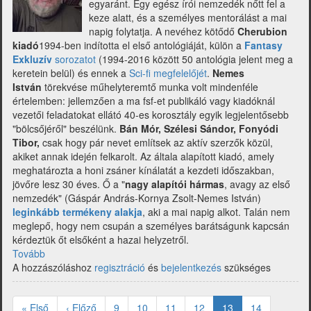
egyaránt. Egy egész írói nemzedék nőtt fel a
keze alatt, és a személyes mentorálást a mai
napig folytatja. A nevéhez kötődő
Cherubion
kiadó
1994-ben indította el első antológiáját, külön a
Fantasy
Exkluzív
sorozatot
(1994-2016 között 50 antológia jelent meg a
keretein belül) és ennek a
Sci-fi megfelelőjét
.
Nemes
István
törekvése műhelyteremtő munka volt mindenféle
értelemben: jellemzően a ma fsf-et publikáló vagy kiadóknál
vezetői feladatokat ellátó 40-es korosztály egyik legjelentősebb
"bölcsőjéről" beszélünk.
Bán Mór, Szélesi Sándor, Fonyódi
Tibor,
csak hogy pár nevet említsek az aktív szerzők közül,
akiket annak idején felkarolt. Az általa alapított kiadó, amely
meghatározta a honi zsáner kínálatát a kezdeti időszakban,
jövőre lesz 30 éves. Ő a "
nagy alapítói hármas
, avagy az első
nemzedék" (Gáspár András-Kornya Zsolt-Nemes István)
leginkább termékeny alakja
, aki a mai napig alkot. Talán nem
meglepő, hogy nem csupán a személyes barátságunk kapcsán
kérdeztük őt elsőként a hazai helyzetről.
Tovább
(Magyar
A hozzászóláshoz
fantasy
regisztráció
és
bejelentkezés
szükséges
2020
Oldalszámozás
írói
Első
« Első
Előző
‹ Előző
Oldal
9
Oldal
10
Oldal
11
Oldal
12
Jelenlegi
13
Oldal
14
szemmel