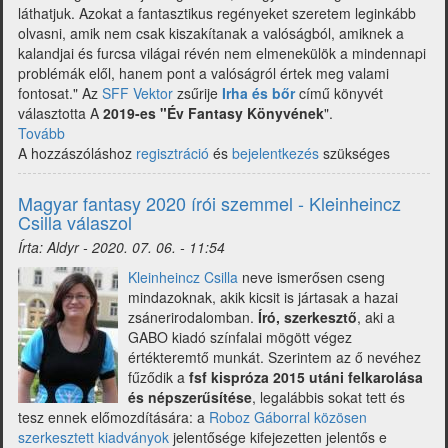
láthatjuk. Azokat a fantasztikus regényeket szeretem leginkább
olvasni, amik nem csak kiszakítanak a valóságból, amiknek a
kalandjai és furcsa világai révén nem elmenekülök a mindennapi
problémák elől, hanem pont a valóságról értek meg valami
fontosat." Az
SFF Vektor
zsűrije
Irha és bőr
című könyvét
választotta A
2019-es "Év Fantasy Könyvének
".
Tovább
(Magyar
A hozzászóláshoz
fantasy
regisztráció
és
bejelentkezés
szükséges
2020
írói
Magyar fantasy 2020 írói szemmel - Kleinheincz
szemmel
Csilla válaszol
-
Írta:
Aldyr
-
2020. 07. 06. - 11:54
Moskát
Anita
Kleinheincz Csilla
neve ismerősen cseng
válaszol)
mindazoknak, akik kicsit is jártasak a hazai
zsánerirodalomban.
Író, szerkesztő
, aki a
GABO kiadó színfalai mögött végez
értékteremtő munkát. Szerintem az ő nevéhez
fűződik a
fsf kispróza 2015 utáni felkarolása
és népszerűsítése
, legalábbis sokat tett és
tesz ennek előmozdítására: a
Roboz Gáborral közösen
szerkesztett kiadványok
jelentősége kifejezetten jelentős e