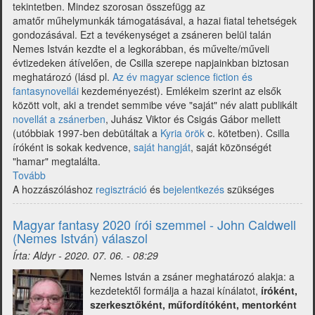
tekintetben. Mindez szorosan összefügg az
amatőr műhelymunkák támogatásával, a hazai fiatal tehetségek
gondozásával. Ezt a tevékenységet a zsáneren belül talán
Nemes István kezdte el a legkorábban, és művelte/műveli
évtizedeken átívelően, de Csilla szerepe napjainkban biztosan
meghatározó (lásd pl.
Az év magyar science fiction és
fantasynovellái
kezdeményezést). Emlékeim szerint az elsők
között volt, aki a trendet semmibe véve "saját" név alatt publikált
novellát a zsánerben
, Juhász Viktor és Csigás Gábor mellett
(utóbbiak 1997-ben debütáltak a
Kyria örök
c. kötetben). Csilla
íróként is sokak kedvence,
saját hangját
, saját közönségét
"hamar" megtalálta.
Tovább
(Magyar
A hozzászóláshoz
fantasy
regisztráció
és
bejelentkezés
szükséges
2020
írói
Magyar fantasy 2020 írói szemmel - John Caldwell
szemmel
(Nemes István) válaszol
-
Írta:
Aldyr
-
2020. 07. 06. - 08:29
Kleinheincz
Csilla
Nemes István a zsáner meghatározó alakja: a
válaszol)
kezdetektől formálja a hazai kínálatot,
íróként,
szerkesztőként, műfordítóként, mentorként