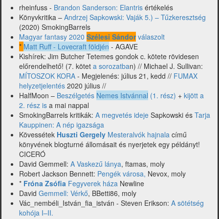
Gemmell,
rheinfuss -
Brandon Sanderson: Elantris
értékelés
Howard
Könyvkritika –
Andrzej Sapkowski: Vaják 5.) – Tűzkeresztség
és
(2020) SmokingBarrels
mások)
Magyar fantasy 2020
Szélesi Sándor
válaszolt
*
Matt Ruff - Lovecraft földjén
- AGAVE
Kishírek: Jim Butcher Tetemes gondok c. kötete rövidesen
előrendelhető! (7. kötet
a sorozatba
n) // Michael J. Sullivan:
MÍTOSZOK KORA
- Megjelenés: július 21, kedd //
FUMAX
helyzetjelentés
2020 július //
HalfMoon –
Beszélgetés
Nemes Istvánnal
(1. rész)
+
kijött a
2. rész is
a mai nappal
SmokingBarrels kritikák:
A megvetés ideje
Sapkowski és
Tarja
Kauppinen: A nép igazsága
Kövessétek
Huszti Gergely
Mesteralvók hajnala
című
könyvének blogturné állomásait és nyerjetek egy példányt!
CICERÓ
David Gemmell:
A Vaskezű lánya
, ftamas, moly
Robert Jackson Bennett:
Pengék városa,
Nevox, moly
*
Fróna Zsófia
Fegyverek háza
Newline
David
Gemmell: Vérkő
, BBetti86, moly
Vác_nembéli_István_fia_istván - Steven Erikson:
A sötétség
kohója I–II.