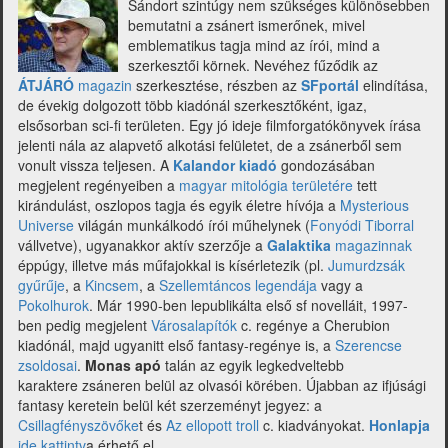
Goldenlane
Sándort szintúgy nem szükséges különösebben
(Goldman
bemutatni a zsánert ismerőnek, mivel
Júlia)
emblematikus tagja mind az írói, mind a
válaszol)
szerkesztői körnek. Nevéhez fűződik az
ÁTJÁRÓ
magazin
szerkesztése, részben az
SFportál
elindítása,
de évekig dolgozott több kiadónál szerkesztőként, igaz,
elsősorban sci-fi területen. Egy jó ideje filmforgatókönyvek írása
jelenti nála az alapvető alkotási felületet, de a zsánerből sem
vonult vissza teljesen. A
Kalandor kiadó
gondozásában
megjelent regényeiben a
magyar mitológia területére
tett
kirándulást, oszlopos tagja és egyik életre hívója a
Mysterious
Universe
világán munkálkodó írói műhelynek (
Fonyódi Tiborral
vállvetve), ugyanakkor aktív szerzője a
Galaktika
magazinnak
éppúgy, illetve más műfajokkal is kísérletezik (pl.
Jumurdzsák
gyűrűje
, a
Kincsem
, a
Szellemtáncos legendája
vagy a
Pokolhurok
. Már 1990-ben lepublikálta első sf novelláit, 1997-
ben pedig megjelent
Városalapítók
c. regénye a Cherubion
kiadónál, majd ugyanitt első fantasy-regénye is, a
Szerencse
zsoldosai
.
Monas apó
talán az egyik legkedveltebb
karaktere zsáneren belül az olvasói körében. Újabban az ifjúsági
fantasy keretein belül két szerzeményt jegyez: a
Csillagfényszövőke
t és
Az ellopott troll
c. kiadványokat.
Honlapja
ide kattintv
a érhető el.