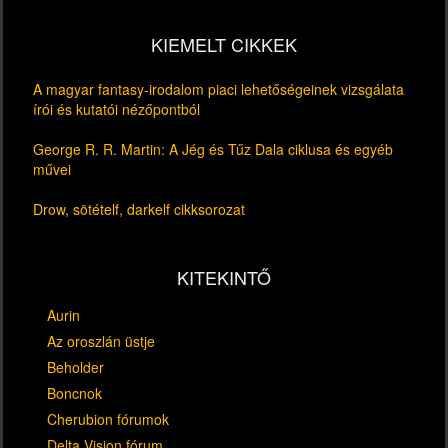
KIEMELT CIKKEK
A magyar fantasy-irodalom piaci lehetőségeinek vizsgálata
írói és kutatói nézőpontból
George R. R. Martin: A Jég és Tűz Dala ciklusa és egyéb
művei
Drow, sötételf, darkelf cikksorozat
KITEKINTŐ
Aurin
Az oroszlán üstje
Beholder
Boncnok
Cherubion fórumok
Delta Vision fórum