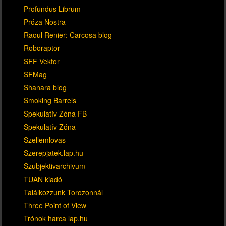
Profundus Librum
Próza Nostra
Raoul Renier: Carcosa blog
Roboraptor
SFF Vektor
SFMag
Shanara blog
Smoking Barrels
Spekulatív Zóna FB
Spekulatív Zóna
Szellemlovas
Szerepjatek.lap.hu
Szubjektivarchivum
TUAN kiadó
Találkozzunk Torozonnál
Three Point of View
Trónok harca lap.hu