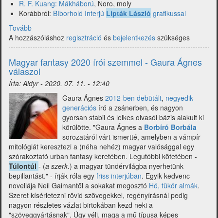
R. F. Kuang: Mákháború
, Noro, moly
Korábbról:
Bíborhold Interjú
Lipták László
grafikussal
Tovább
(Ez
A hozzászóláshoz
volt
regisztráció
és
bejelentkezés
szükséges
a
29-
Magyar fantasy 2020 írói szemmel - Gaura Ágnes
ik
válaszol
hét
Írta:
Aldyr
-
2020. 07. 11. - 12:40
-
Gemmell,
Gaura Ágnes
2012-ben debütált
,
negyedik
Steven
generációs
író a zsánerben, és nagyon
Erikson,
gyorsan stabil és lelkes olvasói bázis alakult ki
Bennett
körülötte. "Gaura Ágnes a
Borbíró Borbála
és
sorozatáról várt ismertté, amelyben a vámpír
mások)
mitológiát keresztezi a (néha nehéz) magyar valósággal egy
szórakoztató urban fantasy keretében. Legutóbbi kötetében -
Túlontúl
- (
a szerk
.) a magyar tündérvilágba nyerhetünk
bepillantást." - írják róla egy
friss interjúban
. Egyik kedvenc
novellája Neil Gaimantől a sokakat megosztó
Hó, tükör almák
.
Szeret kísérletezni rövid szövegekkel, regényírásnál pedig
nagyon részletes vázlat birtokában kezd neki a
"szöveggyártásnak". Úgy véli, maga a mű típusa képes