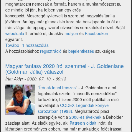
meghatározni nemcsak a formát, hanem a munkamódszert is,
de mindig jól jön, ha fejben van egy erős
koncepció. Meseregény-terveit is szeretné megvalósítani a
jövőben. Amúgy már gimnazista kora óta beszippantotta őt az
írás világa, de éppúgy szeret olvasni és sorozatokat nézni. Saját
weboldala
itt érhető el, de aktív
molyon
és
Facebookon
egyaránt.
Tovább
(Magyar
1 hozzászólás
A hozzászóláshoz
fantasy
regisztráció
és
bejelentkezés
szükséges
2020
írói
Magyar fantasy 2020 írói szemmel - J. Goldenlane
szemmel
(Goldman Júlia) válaszol
-
Írta:
Aldyr
-
2020. 07. 10. - 09:13
Gaura
Ágnes
"
Írónak lenni frászos
" - J. Goldenlane a mi
válaszol)
fogalmaink szerint "második nemzedékbe"
tartozó író, hiszen 2000 előtt publikálta első
novelláját a
CODEX Legendák könyve
sorozatban (1998).
Meghatározó piaci
szereplője volt a
2000-es éveknek
a Beholder
zászlaja alatt. Az elsők egyike, aki
Patreon
oldalt
indít, és
láthatóan eredményes ebben, ma már munkaideje felét írással