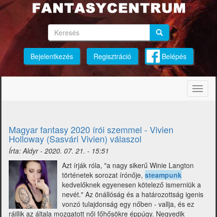
Ugrás
a
tartalomra
Keresés
Keresés
Keresés
Bejelentkezés
Regisztráció
Belépés
Navig
átkap
Magyar fantasy 2020 írói szemmel - Vivien
Holloway (Sasvári Vivien) válaszol
Írta:
Aldyr
-
2020. 07. 21. - 15:51
Azt írják róla, "a nagy sikerű Winie Langton
történetek sorozat írónője,
steampunk
kedvelőknek egyenesen kötelező ismerniük a
nevét." Az önállóság és a határozottság igenis
vonzó tulajdonság egy nőben - vallja, és ez
ráillik az általa mozgatott női főhősökre éppúgy. Negyedik