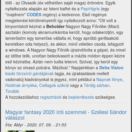
tölti - az Olvasók (és vélhetően saját maga) örömére. Egyik
nyilatkozata alapján az Isteni balhé és a
Papírtigris
(egy
"majdnem"
CODEX
-regény) a kedvence. Első regénye
megjelenési körülményeiről így nyilatkozott anno: "Ott volt a
kinyomtatott kézirat a
Beholder
Nagyon Nagy Főnöke (Maci)
asztalán (komoly aknamunkámba került, hogy odakerüljön, egy
ismerősöm egy ismerőse vállalta el, hogy apróbb gerillaakció
keretében oda helyezi), és akkor, minő véletlen csoda, lefagyott
a windows. A Nagyon Nagy Főnök újraindította a gépet, és mivel
az időbe telik, unottan beleolvasott a mázlis módon éppen kézre
eső kéziratba. Aztán nem tudta letenni. Szóval, így kerül egy
könyv az olvasó polcára. Mázlival." Napjainkban a
Delta Vision
kiadó törzsírói gárdájának
tagja, és újrakiadások mellett
vadonatúj kiadványokat is jegyez, mint például a
Napnak fénye
,
Holdnak árnyéka
,
Csillagok szikrái
vagy a
Térdig sárban
.
Tovább
(Magyar
A hozzászóláshoz
fantasy
regisztráció
és
bejelentkezés
szükséges
2020
írói
Magyar fantasy 2020 írói szemmel - Szélesi Sándor
szemmel
válaszol
-
Írta:
Aldyr
-
2020. 07. 09. - 21:53
J.