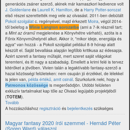
generációs zsáner szerző, akinek már kamaszkori kedvence volt
J. Goldenlane
és
Laurell K. Hamilton
, de a
Harry Potter-sorozat
első részei szerettették meg vele az olvasást. 2011-ben debütált
Pokoli szolgálat
c. regényével, majd érkezett
Moira
, végül 2014-
től belefog a
Winie Langton sorozatba
(ami a 7-ik résznél tart;
a
Mint az óramű
megjelenése a Könyvhétre várható), azóta is a
Főnix Könyvműhelynél alkot. Akkor ír, "mikor ideje, energiája és
agya" van hozzá - a Pokoli szolgálat például 8-9 hónap alatt
készült el. Saját bevallása alapján legfőbb kritikusa az édesapja.
Azért szereti a fantasy műfaját, mert szeret saját világokat
teremteni, és itt nagy a szabadság. Emellett a krimi felé is tervez
kitérőket a jövőben. Vivien talán a legaktívabb fantasy-szerző a
hazai közösségi felületeken: nem csupán jó érzékkel, de lélekkel
is jelen van,
példa értékű, amit csinál
. Szurkolunk neki, hogy a
Patreonos közössége
is megerősödjön. Utóbbi felületen
exkluzív tartalmakat kap tőle az Olvasó legújabb projektjéből
(
TOTEM
).
Tovább
(Magyar
A hozzászóláshoz
fantasy
regisztráció
és
bejelentkezés
szükséges
2020
írói
Magyar fantasy 2020 írói szemmel - Hernád Péter
szemmel
(Soren Ward) válaszol