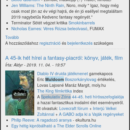
Jen Williams: The Ninth Rain
, Noro, moly " Igaz, hogy még
csak most jön az év végi hajrá, de én jó eséllyel megtaláltam
2019 nagybetűs Kedvenc fantasy regényét."
Terminator Sötét végzet kritika
Smokinbarrels
Nicholas Eames: Véres Rózsa beleolvasó
, FUMAX
Tovább
(A
A hozzászóláshoz
46-
regisztráció
és
bejelentkezés
szükséges
ik
hét
A 45-ik hét hírei a fantasy-piacról: könyv, játék, film
hírei
Írta:
Aldyr
-
2019. 11. 04. - 19:57
-
Véres
Diablo IV druida játékmenet
gamekapocs
Rózsa
Eric
Muldoom
Boszorkánylovag
értékelés,
és
Lovas Lajosné Maráz Margit, moly.hu
egyéb
The King filmkritika
index
újdonságok)
A
Spekulatív Zóna
44-45. heti hírösszefoglalója
a hazai fantasztikus irodalmi élet eseményeiről.
Itt olvastuk:
Lovecraft fórum
+
Interjú Velkei
Zoltánnal
+
A GABO adja ki a Vaják regényeket
Philip Reeve: A ragadozó aranya
- ekultura.hu
Egy hétig kipróbálható a The Elder Scrolls Online