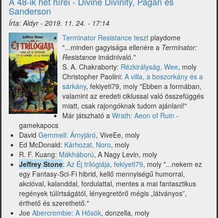
A 48-ik hét hírei - Divine Divinity, Pagan és
hét
Sanderson
-
Írta:
Aldyr
-
2019. 11. 24. - 17:14
Conan,
Tolkien
Terminator Resistance teszt
playdome
és
"...minden gagyisága ellenére a
Terminator:
Witcher)
Resistance
imádnivaló."
S. A. Chakraborty:
Rézkirályság, Wee
, moly
Christopher Paolini:
A villa, a boszorkány és a
sárkány
, fekiyeti79, moly "Ebben a formában,
valamint az eredeti ciklussal való összefüggés
miatt, csak rajongóknak tudom ajánlani!"
Már játszható a
Wrath: Aeon of Ruin
-
gamekapocs
David
Gemmell: Árnyjáró
, ViveEe, moly
Ed McDonald:
Kárhozat, Noro
, moly
R. F. Kuang:
Mákháború
, A Nagy Levin, moly
Jeffrey Stone
:
Az Éj trilógiája, fekiyeti79
, moly "...nekem ez
egy Fantasy-Sci-Fi hibrid, kellő mennyiségű humorral,
akcióval, kalanddal, fordulattal, mentes a mai fantasztikus
regények túlírtságától, lényegretörő mégis „látványos”,
érthető és szerethető."
Joe
Abercrombie: A Hősök
, donzella, moly