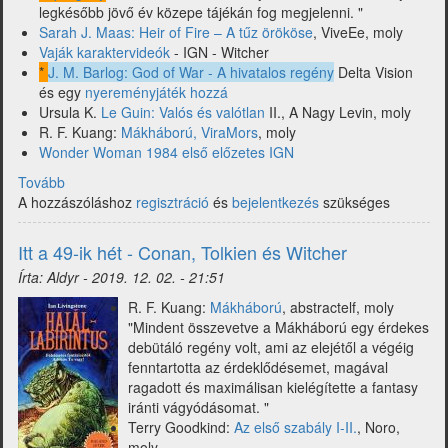
legkésőbb jövő év közepe tájékán fog megjelenni. "
Sarah J. Maas: Heir of Fire – A tűz örököse
, ViveEe, moly
Vaják karaktervideók
- IGN - Witcher
*
J. M. Barlog: God of War - A hivatalos regény
Delta Vision
és egy
nyereményjáték hozzá
Ursula K.
Le Guin: Valós és valótlan
II., A Nagy Levin, moly
R. F. Kuang:
Mákháború, ViraMors
, moly
Wonder Woman 1984 első előzetes IGN
Tovább
(Itt
A hozzászóláshoz
az
regisztráció
és
bejelentkezés
szükséges
50-
ik
Itt a 49-ik hét - Conan, Tolkien és Witcher
hét
Írta:
Aldyr
-
2019. 12. 02. - 21:51
-
God
R. F. Kuang:
Mákháború
, abstractelf, moly
of
"Mindent összevetve a Mákháború egy érdekes
War,
debütáló regény volt, ami az elejétől a végéig
Le
fenntartotta az érdeklődésemet, magával
Guin,
ragadott és maximálisan kielégítette a fantasy
Wonder
iránti vágyódásomat. "
Woman
Terry Goodkind:
Az első szabály I-II.
, Noro,
1984
moly