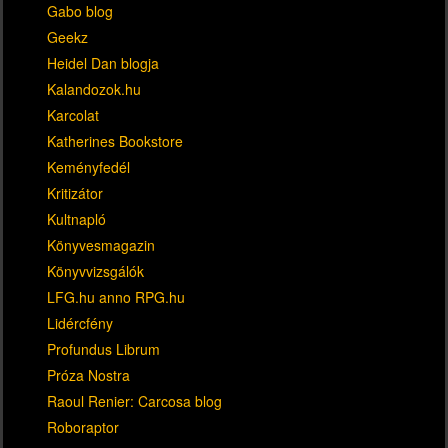
Gabo blog
Geekz
Heidel Dan blogja
Kalandozok.hu
Karcolat
Katherines Bookstore
Keményfedél
Kritizátor
Kultnapló
Könyvesmagazin
Könyvvizsgálók
LFG.hu anno RPG.hu
Lidércfény
Profundus Librum
Próza Nostra
Raoul Renier: Carcosa blog
Roboraptor