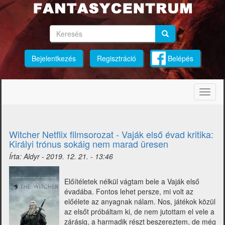
Ugrás
a
tartalomra
Keresés
Keresés
Keresés
Bejelentkezés
Regisztráció
Belépés
Navig
átkap
Witcher Netflix filmsorozat - Vaják első évad kritika:
Királyi trónus sokáig nem marad üresen
Írta:
Aldyr
-
2019. 12. 21. - 13:46
Előítéletek nélkül vágtam bele a Vaják első
évadába. Fontos lehet persze, mi volt az
előélete az anyagnak nálam. Nos, játékok közül
az elsőt próbáltam ki, de nem jutottam el vele a
zárásig, a harmadik részt beszereztem, de még