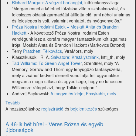
Richard Morgan: A végzet barlangjai,
luthienkonyvvilaga
"Morgan ennél a kötetnél túlzásba vitte a szóhalmozást, és
felesleges oldalak garmadáját állította elő, ami néhol unalmas
és felesleges is volt, valamint vontatott és nyögvenyelős."
Próza Nostra Irodalmi Estek – Moskát Anita és Brandon
Hackett
- A következő Próza Nostra Irodalmi Esten
vendégünk lesz a kortárs magyar fantasztikum két izgalmas
írója, Moskát Anita és Brandon Hackett (Markovics Botond).
Terry
Pratchett: Télkovács
, ViraMors, moly
Klasszikusok - R. A.
Salvatore: Kristályszilánk
, kitti_th, moly
Tad Williams: To Green Angel Tower
, Szentinel, moly "A
Memory, Sorrow and Thorn egy lenyűgöző fantasyszéria,
mely a zsáner kedvelt elemeit vonultatja fel, ugyanakkor
megvan a maga stílusa és egyedisége, hogy ne lehessen
Williamsre ráfogni azt, hogy Tolkien-epigon."
Andrzej Sapkowski:
A megvetés ideje, Foxykahh, moly
Tovább
(A
A hozzászóláshoz
47-
regisztráció
és
bejelentkezés
szükséges
ik
hét:
A 46-ik hét hírei - Véres Rózsa és egyéb
Sapkowski,
újdonságok
Pratchett