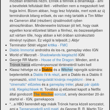
moziban érdemes nézni. Ennek a filmnek a dinamikája - ami
a bevételek felfutását illeti - vélhetően nem a megszokott ívet
fogja leírni. Bízom abban, hogy lesz folytatás, mert ezek az új
terminátorok bitang erősek, és van még tartalék a Tim Miller
és Cameron által (részben) újraálmodott cyber-
atmoszférában. Mindenesetre biztosan jót tett, hogy csak
egyetlen korai előzetest láttam a filmhez, és összességében
azt vártam tőle, hogy abban a két órában szórakoztató
élményt nyújtson. Ez végül is teljesült.;)
Aldyr
Terminator Sötét végzet
kritika - FMC
Diablo Immortal
androidra és ios-ra, gameplay video IGN
World of Warcraft -
Shadowlands kiegészítő
IGN
George RR Martin -
House of the Dragon
: Minden, amit a
Trónok harca
előzménysorozat történetéről tudni kell
Klassz hétvége ez a
Diablo
és a
Witcher
rajongók számára:
bejelentették a
Diablo IV-ik részt
, ami a Diablo és a Diablo II
nyomasztó,
sötét hangulatát kívánja megidézni
- íme a
"cinematic" előzetes
és a
gameplay tréler
, plusz
pár újabb
inf
ó.
Kiegészítések it
t. Továbbá új előzetest kapott a Netflix
által gondozott
The Witcher
soroza
t, amely december 20-án
startol el - IGN, gamekapocs
"...a HBO berendelt egy másik Trónok harca közeli sorozatot,
ami a
Targaryenekről szól majd
, és George R. R. Martin Tűz