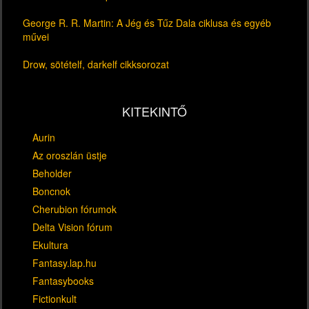
George R. R. Martin: A Jég és Tűz Dala ciklusa és egyéb
művei
Drow, sötételf, darkelf cikksorozat
KITEKINTŐ
Aurin
Az oroszlán üstje
Beholder
Boncnok
Cherubion fórumok
Delta Vision fórum
Ekultura
Fantasy.lap.hu
Fantasybooks
Fictionkult