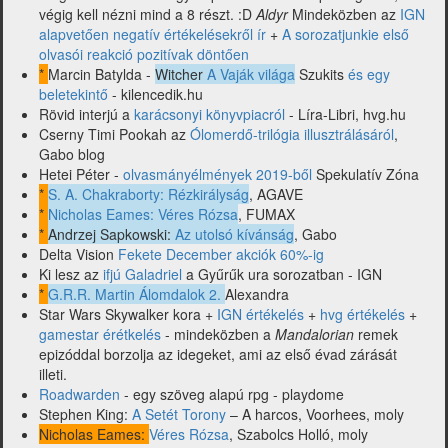
végig kell nézni mind a 8 részt. :D
Aldyr
Mindeközben az
IGN
alapvetően negatív értékelésekről ír
+
A sorozatjunkie első
olvasói reakció pozitívak döntően
*
Marcin Batylda -
Witcher
A Vaják világa
Szukits
és egy
beletekintő
- kilencedik.hu
Rövid interjú a
karácsonyi könyvpiacról
- Líra-Libri, hvg.hu
Cserny Timi Pookah az
Ólomerdő-trilógia illusztrálásáról
,
Gabo blog
Hetei Péter -
olvasmányélmények 2019-ből
Spekulatív Zóna
*
S. A. Chakraborty: Rézkirályság
, AGAVE
*
Nicholas Eames: Véres Rózsa
, FUMAX
*
Andrzej Sapkowski:
Az utolsó kívánság
, Gabo
Delta Vision
Fekete December akciók 60%-ig
Ki lesz az
ifjú Galadriel
a Gyűrűk ura sorozatban - IGN
*
G.R.R. Martin Álomdalok 2.
Alexandra
Star Wars Skywalker kora +
IGN értékelés
+
hvg értékelés
+
gamestar érétkelés
- mindeközben a
Mandalorian
remek
epizóddal borzolja az idegeket, ami az első évad zárását
illeti.
Roadwarden
- egy szöveg alapú rpg - playdome
Stephen King:
A Setét Torony
– A harcos, Voorhees, moly
Nicholas Eames:
Véres Rózsa
, Szabolcs Holló, moly