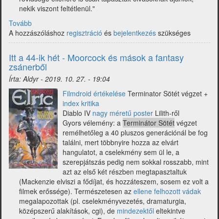
nekik viszont feltétlenül."
Tovább
(A
A hozzászóláshoz
45-
regisztráció
és
bejelentkezés
szükséges
ik
hét
Itt a 44-ik hét - Moorcock és mások a fantasy
hírei
zsánerből
a
Írta:
Aldyr
-
2019. 10. 27. - 19:04
fantasy-
piacról:
Filmdroid értékelése
Terminator Sötét végzet +
könyv,
index kritika
játék,
Diablo IV
nagy méretű poster
Lilith-ről
film)
Gyors vélemény: a
Terminátor Sötét
végzet
remélhetőleg a 40 pluszos generációnál be fog
találni, mert többnyire hozza az elvárt
hangulatot, a cselekmény sem ül le, a
szerepjátszás pedig nem sokkal rosszabb, mint
azt az első két részben megtapasztaltuk
(Mackenzie elviszi a fődíjat, és hozzáteszem, sosem ez volt a
filmek erőssége). Természetesen az
ellene felhozott vádak
megalapozottak (pl. cselekményvezetés, dramaturgia,
középszerű alakítások, cgi), de
mindezektől
eltekintve