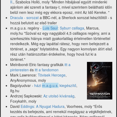
II
., Szabolcs Holló, moly "Minden hibájával együtt mindenki
ajánlom aki szereti a fantasy-t, mivel szerintem belátható időn
belül nem lesz még egy ekkora eposz, mint Az Idő Kereke. "
Dracula - sorozat
a BBC-nél, a Sherlock sorozat készítőitől - s
hozzá befutott az első trailer
m.a.g.u.s. regény -
Luis Saul
: Syburr csillaga
, Marcus,
moly.hu "Szóval ez egy nagyjából 4,5 csillagos regény, ami a
szerkesztés hiánya miatt gyakorlatilag értelmetlen történettel
rendelkezik. Még egy lapáttal rátesz, hogy nem befejezett a
történet, a „saga” folytatódna. Egy nagyon komolyan átírt első
rész után határozottan érdekelne, hogy hová fut ki a
történet."
Melnibonéi Elric fantasy grafikák
itt a
pinteresten
és
itt a fandomon
Mark Lawrence:
Tövisek Hercege
,
AnyAnonymous, moly
Bagolyudvar -
házi
m.a.g.u.s.
kiegészítő
,
lfg.hu
Andrzej Sapkowski:
Az utolsó kívánság
,
Foxykahh, moly
David
Eddings: A Nyugat Hadura
, Voorhees, moly "Erős
kezdés és befejezés, ami remekül megágyaz a végkifejletnek,
egy erős hullámvölggyel a kötet közepén. Négy csillagnál