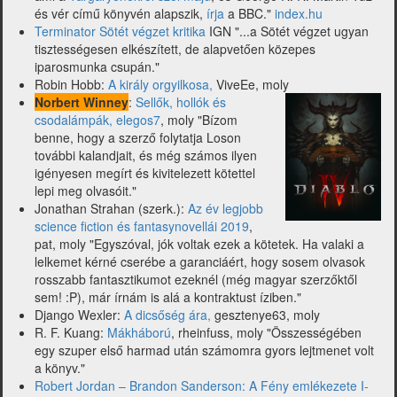
és vér című könyvén alapszik,
írja
a BBC."
index.hu
Terminator Sötét végzet kritika
IGN "...a Sötét végzet ugyan
tisztességesen elkészített, de alapvetően közepes
iparosmunka csupán."
Robin Hobb:
A király orgyilkosa,
ViveEe, moly
Norbert Winney
:
Sellők, hollók és
csodalámpák, elegos7
, moly "Bízom
benne, hogy a szerző folytatja Loson
további kalandjait, és még számos ilyen
igényesen megírt és kivitelezett kötettel
lepi meg olvasóit."
Jonathan Strahan (szerk.):
Az év legjobb
science fiction és fantasynovellái 2019
,
pat, moly "Egyszóval, jók voltak ezek a kötetek. Ha valaki a
lelkemet kérné cserébe a garanciáért, hogy sosem olvasok
rosszabb fantasztikumot ezeknél (még magyar szerzőktől
sem! :P), már írnám is alá a kontraktust íziben."
Django Wexler:
A dicsőség ára,
gesztenye63, moly
R. F. Kuang:
Mákháború
, rheinfuss, moly "Összességében
egy szuper első harmad után számomra gyors lejtmenet volt
a könyv."
Robert Jordan – Brandon Sanderson: A Fény emlékezete I-