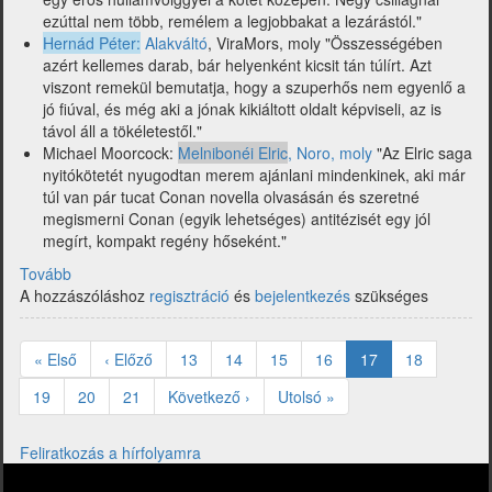
ezúttal nem több, remélem a legjobbakat a lezárástól."
Hernád Péter:
Alakváltó
, ViraMors, moly "Összességében
azért kellemes darab, bár helyenként kicsit tán túlírt. Azt
viszont remekül bemutatja, hogy a szuperhős nem egyenlő a
jó fiúval, és még aki a jónak kikiáltott oldalt képviseli, az is
távol áll a tökéletestől."
Michael Moorcock:
Melnibonéi Elric
, Noro, moly
"Az Elric saga
nyitókötetét nyugodtan merem ajánlani mindenkinek, aki már
túl van pár tucat Conan novella olvasásán és szeretné
megismerni Conan (egyik lehetséges) antitézisét egy jól
megírt, kompakt regény hőseként."
Tovább
(Itt
A hozzászóláshoz
a
regisztráció
és
bejelentkezés
szükséges
44-
Oldalszámozás
ik
Első
« Első
Előző
‹ Előző
Oldal
13
Oldal
14
Oldal
15
Oldal
16
Jelenlegi
17
Oldal
18
hét
oldal
oldal
oldal
-
Oldal
19
Oldal
20
Oldal
21
Következő
Következő ›
Utolsó
Utolsó »
Moorcock
oldal
oldal
és
mások
Feliratkozás a hírfolyamra
a