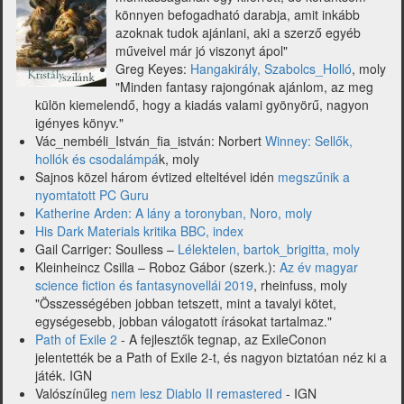
és
könnyen befogadható darabja, amit inkább
Sanderson)
azoknak tudok ajánlani, aki a szerző egyéb
műveivel már jó viszonyt ápol"
Greg Keyes:
Hangakirály, Szabolcs_Holló
, moly
"Minden fantasy rajongónak ajánlom, az meg
külön kiemelendő, hogy a kiadás valami gyönyörű, nagyon
igényes könyv."
Vác_nembéli_István_fia_istván: Norbert
Winney: Sellők,
hollók és csodalámpá
k, moly
Sajnos közel három évtized elteltével idén
megszűnik a
nyomtatott PC Guru
Katherine Arden: A lány a toronyban, Noro, moly
His Dark Materials kritika BBC, index
Gail Carriger: Soulless –
Lélektelen, bartok_brigitta, moly
Kleinheincz Csilla – Roboz Gábor (szerk.):
Az év magyar
science fiction és fantasynovellái 2019
, rheinfuss, moly
"Összességében jobban tetszett, mint a tavalyi kötet,
egységesebb, jobban válogatott írásokat tartalmaz."
Path of Exile 2
- A fejlesztők tegnap, az ExileConon
jelentették be a Path of Exile 2-t, és nagyon biztatóan néz ki a
játék. IGN
Valószínűleg
nem lesz Diablo II remastered
- IGN