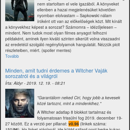
nem startoltam el vele igazából. A könyveket
ellenben a hazai megjelenésüket követően
nyomban elolvastam – Sapkowski nálam
íróként ott van az előkelőségek közt. Mit kínált
a könyvekhez képest a sorozat? Számomra – idézőjelesen –
mindent. Nem tudok most olyan filmes anyagot felhozni
példaként, aminek ilyen kiváló szinten sikerült volna visszaadni
az eredetéül szolgáló regényfolyamok hangulatát. Nézzük picit
részleteiben, miért. (spoiler mentes)
Tovább
(Witcher
Netflix
filmsorozat
Minden, amit tudni érdemes a Witcher Vaják
-
sorozatról és a világról
Vaják
Írta:
Aldyr
-
2019. 12. 19. - 08:21
első
évad
kritika:
"Garantálom neked Ciri, hogy jobb a kevesek
Királyi
közé tartozni, mint a mindenkihez."
trónus
A Witcher adatlap 8 blokkot tartalmaz és
sokáig
folyamatosan frissülni fog 2019. december 19-
nem
27 között. Ez a verzió per pillanat:
v0.96
(linkek száma:
marad
150/
96
). Ha linket ajánlanál, ide küldd szilard pont berke kukac