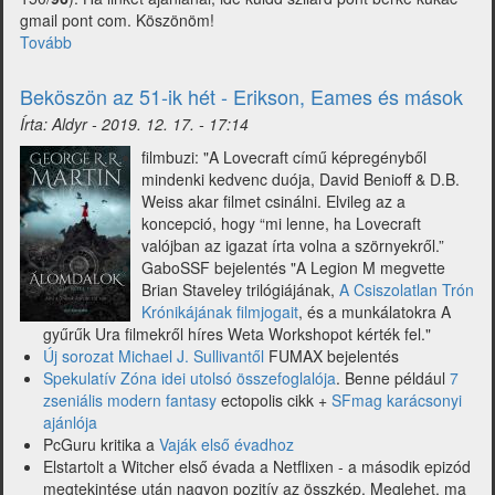
üresen)
gmail pont com. Köszönöm!
Tovább
(Minden,
amit
tudni
Beköszön az 51-ik hét - Erikson, Eames és mások
érdemes
Írta:
Aldyr
-
2019. 12. 17. - 17:14
a
Witcher
filmbuzi: "A Lovecraft című képregényből
Vaják
mindenki kedvenc duója, David Benioff & D.B.
sorozatról
Weiss akar filmet csinálni. Elvileg az a
és
koncepció, hogy “mi lenne, ha Lovecraft
a
valójban az igazat írta volna a szörnyekről.”
világról)
GaboSSF bejelentés "A Legion M megvette
Brian Staveley trilógiájának,
A Csiszolatlan Trón
Krónikájának filmjogait
, és a munkálatokra A
gyűrűk Ura filmekről híres Weta Workshopot kérték fel."
Új sorozat Michael J. Sullivantől
FUMAX bejelentés
Spekulatív Zóna idei utolsó összefoglalója
. Benne például
7
zseniális modern fantasy
ectopolis cikk +
SFmag karácsonyi
ajánlója
PcGuru kritika a
Vaják első évadhoz
Elstartolt a Witcher első évada a Netflixen - a második epizód
megtekintése után nagyon pozitív az összkép. Meglehet, ma