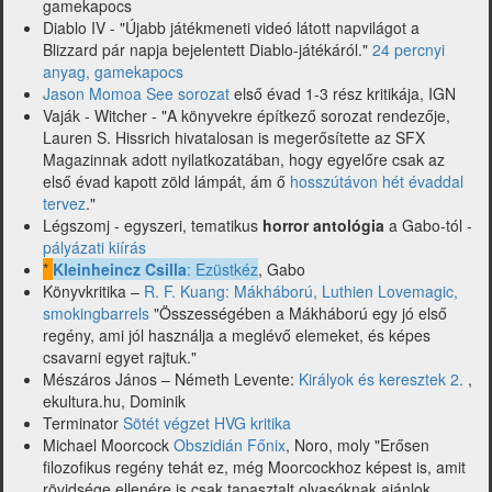
gamekapocs
Diablo IV - "Újabb játékmeneti videó látott napvilágot a
Blizzard pár napja bejelentett Diablo-játékáról."
24 percnyi
anyag, gamekapocs
Jason Momoa See sorozat
első évad 1-3 rész kritikája, IGN
Vaják - Witcher - "A könyvekre építkező sorozat rendezője,
Lauren S. Hissrich hivatalosan is megerősítette az SFX
Magazinnak adott nyilatkozatában, hogy egyelőre csak az
első évad kapott zöld lámpát, ám ő
hosszútávon hét évaddal
tervez
."
Légszomj - egyszeri, tematikus
horror antológia
a Gabo-tól -
pályázati kiírás
*
Kleinheincz Csilla
: Ezüstkéz
, Gabo
Könyvkritika –
R. F. Kuang: Mákháború, Luthien Lovemagic,
smokingbarrels
"Összességében a Mákháború egy jó első
regény, ami jól használja a meglévő elemeket, és képes
csavarni egyet rajtuk."
Mészáros János – Németh Levente:
Királyok és keresztek 2.
,
ekultura.hu, Dominik
Terminator
Sötét végzet HVG kritika
Michael Moorcock
Obszidián Főnix
, Noro, moly "Erősen
filozofikus regény tehát ez, még Moorcockhoz képest is, amit
rövidsége ellenére is csak tapasztalt olvasóknak ajánlok,