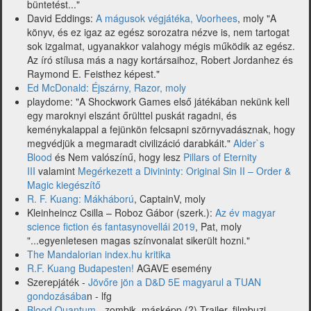
büntetést..."
David Eddings:
A mágusok végjátéka, Voorhees
, moly "A
könyv, és ez igaz az egész sorozatra nézve is, nem tartogat
sok izgalmat, ugyanakkor valahogy mégis működik az egész.
Az író stílusa más a nagy kortársaihoz, Robert Jordanhez és
Raymond E. Feisthez képest."
Ed McDonald: Éjszárny, Razor, moly
playdome: "A Shockwork Games első játékában nekünk kell
egy maroknyi elszánt őrülttel puskát ragadni, és
keménykalappal a fejünkön felcsapni szörnyvadásznak, hogy
megvédjük a megmaradt civilizáció darabkáit."
Alder`s
Blood
és Nem valószínű, hogy lesz
Pillars of Eternity
III
valamint
Megérkezett a Divininty: Original Sin II – Order &
Magic kiegészítő
R. F. Kuang: Mákháború
, CaptainV, moly
Kleinheincz Csilla – Roboz Gábor (szerk.):
Az év magyar
science fiction és fantasynovellái 2019
, Pat, moly
"...egyenletesen magas színvonalat sikerült hozni."
The Mandalorian index.hu kritika
R.F. Kuang Budapesten!
AGAVE esemény
Szerepjáték -
Jövőre jön a D&D 5E magyarul a TUAN
gondozásába
n - lfg
Blood Quantum
- zombik, másképp (?) Trailer, filmbuzi