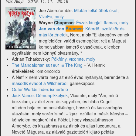
Írta:
Aldyr
-
2019. 11. 11. - 20:19
és
Tad
Joe Abercrombie:
Miután felkötötték őket,
Williams)
ViveEe, moly
Wayne
Chapman
:
Észak lángjai, ftamas, moly
Jan van den
Boomen
: Kőerdő, szellőkör és
más története
k, Noro, moly "E kisregény ennek
megfelelően valódi csemegéket rejt a Magust
komolyabban ismerő olvasóknak, ellenben
egyáltalán nem könnyű olvasmány. "
Adrian Tchaikovsky:
Pókfény, vicomte, moly
The Mandalorian s01e01 & The King
– V. Henrik
értékelések- iomioricordo
A Netflix nem várta meg az első évad nyitányát, berendelte a
második évadot a Witcherből
. gamekapocs
Outer Worlds index ismertető
Jack Vance: Démonpikkelyek
, Vicomte, moly "Ám, minő
borzalom, az élet zord és kegyetlen, és hiába Cugel
minden bája és nemeslelkűsége, hosszú és kacskaringós
utazásán, mely során ismét – igaz, ezúttal a másik irányba –
kénytelen megkerülni a Földet, hogy visszajuthasson
Almerybe, és kiszabhassa az álnok és aljas Iucounura, a
Nevető Mágusra, az alávaló gaztetteiért kijáró példás