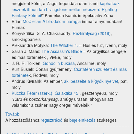
megjelent kötet, a Zagor legendája után ismét
kaphatóak
lesznek itthon Ian Livingstone méltán népszerű Fighting
Fantasy-kötetei
!" Kaméleon Komix in Spekulatív Zóna
Brian
McClellan A birodalom haragja
immár a nyomdában!
Fumax
Könyvkritika: S. A. Chakraborty:
Rézkirályság (2019)
,
smokingbarrels
Aleksandra Motyka:
The Witcher 4.
– Hús és tűz, Ivenn, moly
Sarah J. Maas:
The Assassin's Blade
– Az orgyilkos pengéje
és más történetek , VivEe, moly
J. R. R. Tolkien:
Gondolin bukása
, Ancalime, moly
Kurt Busiek: Conan-gyűjtemény:
Csatatéren született és más
története
k, Rodwin, moly
Andrus Kivirähk: Az ember,
aki beszélte a kígyók nyelvét
, pat,
moly
Kuczka Péter (szerk.): Galaktika 45.
, gesztenye63, moly
"
Kard és boszorkányság
, amúgy urasan, ahogyan azt
valamikor a zsáner nagy öregei művelték."
Tovább
(Itt
A hozzászóláshoz
a
regisztráció
és
bejelentkezés
szükséges
49-
ik