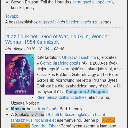
Steven Erikson: Toll the Hounds (
Harangszó a kopókért
),
kecske, moly
Tovább
(Beköszön
A hozzászóláshoz
az
regisztráció
és
bejelentkezés
szükséges
51-
ik
Itt az 50-ik hét - God of War, Le Guin, Wonder
hét
Woman 1984 és mások
-
Írta:
Aldyr
-
2019. 12. 09. - 08:06
Erikson,
Eames
IGN tartalom:
Ghost of Tsushima
új előzetes
és
+
Gothic újrafeldolgozás
"Aki a 2000-es évek
mások)
elején egy jó szerepjátékkal akart játszani, az a
klasszikus Baldur’s Gate-ek vagy a The Elder
Scrolls III: Morrowind mellett a Piranha Bytes
Gothicjaiba ölte szabadideje nagy részét." + Új
aranykorát éli a
Dungeons & Dragons
Kleinheincz Csilla: Ezüstkéz
, ekultura.hu,
Uzseka Norbert
Moskát
Anita:
Irha és bőr,
Bori_L, moly
A
Spekulatív Zóna
49. heti hírösszefoglalója a hazai
fantasztikus irodalmi élet
eseményeiről. Benne pl.
KÁOSZ
képregény
Szendrei Tibor
"Reményeim szerint a kiadvány