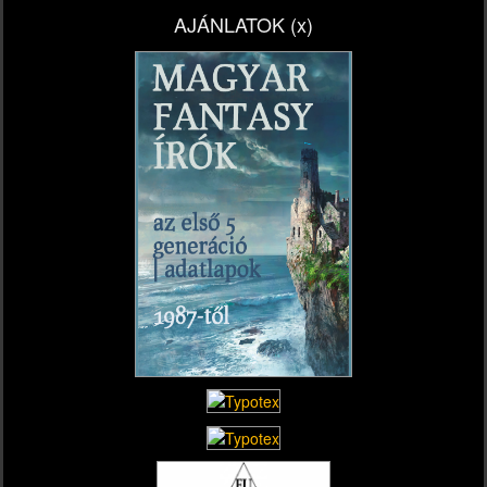
fantasy
AJÁNLATOK (x)
zsánerből)