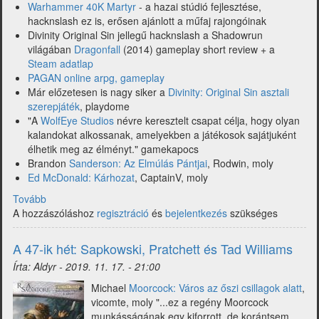
Warhammer 40K Martyr
- a hazai stúdió fejlesztése,
hacknslash ez is, erősen ajánlott a műfaj rajongóinak
Divinity Original Sin jellegű hacknslash a Shadowrun
világában
Dragonfall
(2014) gameplay short review + a
Steam adatlap
PAGAN online arpg, gameplay
Már előzetesen is nagy siker a
Divinity: Original Sin asztali
szerepjáték
, playdome
"A
WolfEye Studios
névre keresztelt csapat célja, hogy olyan
kalandokat alkossanak, amelyekben a játékosok sajátjuként
élhetik meg az élményt." gamekapocs
Brandon
Sanderson: Az Elmúlás Pántjai
, Rodwin, moly
Ed McDonald: Kárhozat
, CaptainV, moly
Tovább
(A
A hozzászóláshoz
48-
regisztráció
és
bejelentkezés
szükséges
ik
hét
A 47-ik hét: Sapkowski, Pratchett és Tad Williams
hírei
Írta:
Aldyr
-
2019. 11. 17. - 21:00
-
Divine
Michael
Moorcock: Város az őszi csillagok alatt
,
Divinity,
vicomte, moly "...ez a regény Moorcock
Pagan
munkásságának egy kiforrott, de korántsem