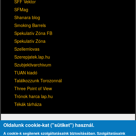
SFF Vektor
SFMag
Shanara blog
Smoking Barrels
Spekulatív Zóna FB
Spekulatív Zóna
Szellemlovas
Szerepjatek.lap.hu
Szubjektivarchivum
TUAN kiadó
Találkozzunk Torozonnál
Three Point of View
Trónok harca lap.hu
Tékák tárháza
Oldalunk cookie-kat ("sütiket") használ.
A cookie-k segítenek szolgáltatásaink biztosításában. Szolgáltatásaink