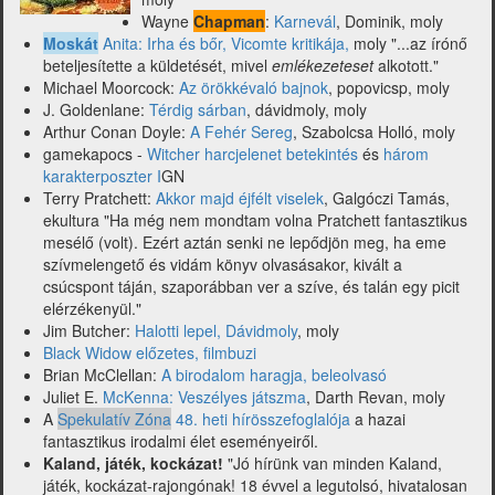
és
Wayne
Chapman
:
Karnevál
, Dominik, moly
mások)
Moskát
Anita: Irha és bőr, Vicomte kritikája,
moly "...az írónő
beteljesítette a küldetését, mivel
emlékezeteset
alkotott."
Michael Moorcock:
Az örökkévaló bajnok
, popovicsp, moly
J. Goldenlane:
Térdig sárban
, dávidmoly, moly
Arthur Conan Doyle:
A Fehér Sereg
, Szabolcsa Holló, moly
gamekapocs -
Witcher harcjelenet betekintés
és
három
karakterposzter I
GN
Terry Pratchett:
Akkor majd éjfélt viselek
, Galgóczi Tamás,
ekultura "Ha még nem mondtam volna Pratchett fantasztikus
mesélő (volt). Ezért aztán senki ne lepődjön meg, ha eme
szívmelengető és vidám könyv olvasásakor, kivált a
csúcspont táján, szaporábban ver a szíve, és talán egy picit
elérzékenyül."
Jim Butcher:
Halotti lepel, Dávidmoly
, moly
Black Widow előzetes, filmbuzi
Brian McClellan:
A birodalom haragja, beleolvasó
Juliet E.
McKenna: Veszélyes játszma
, Darth Revan, moly
A
Spekulatív Zóna
48. heti hírösszefoglalója
a hazai
fantasztikus irodalmi élet eseményeiről.
Kaland, játék, kockázat!
"Jó hírünk van minden Kaland,
játék, kockázat-rajongónak! 18 évvel a legutolsó, hivatalosan